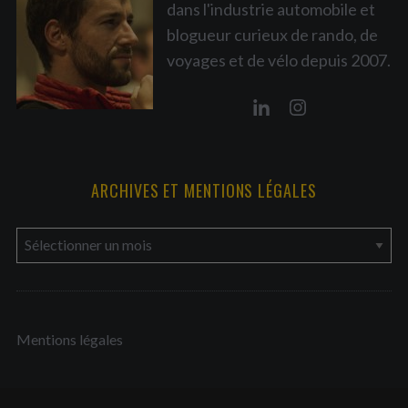
i
dans l'industrie automobile et
o
blogueur curieux de rando, de
n
voyages et de vélo depuis 2007.
d
e
s
p
u
ARCHIVES ET MENTIONS LÉGALES
b
l
a
i
r
c
c
a
h
t
Mentions légales
i
i
v
o
e