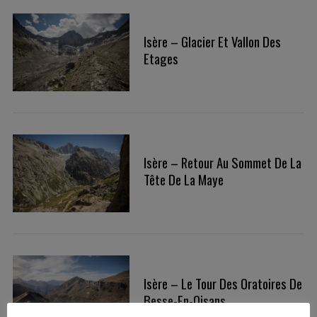
Isère – Glacier Et Vallon Des
Etages
S
Isère – Retour Au Sommet De La
e
Tête De La Maye
a
r
c
h
f
o
Isère – Le Tour Des Oratoires De
r
Besse-En-Oisans
: