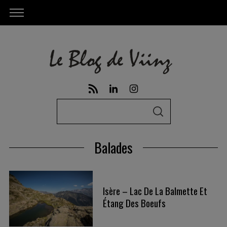
S
S
e
E
A
a
R
Balades
C
r
H
c
h
Isère – Lac De La Balmette Et
f
Étang Des Boeufs
o
r