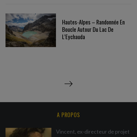
Hautes-Alpes – Randonnée En
Boucle Autour Du Lac De
L’Eychauda
P
a
g
i
n
A PROPOS
a
t
Vincent, ex-directeur de projet