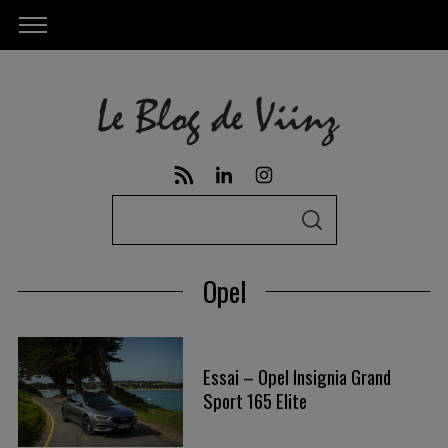
S
S
e
E
A
a
R
Opel
C
r
H
c
h
Essai – Opel Insignia Grand
f
Sport 165 Elite
o
r