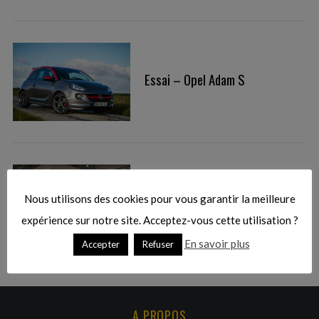
:
Essai – Opel Adam S
S
e
a
r
Essai – Opel Adam
Nous utilisons des cookies pour vous garantir la meilleure
c
expérience sur notre site. Acceptez-vous cette utilisation ?
h
f
En savoir plus
Accepter
Refuser
o
r
:
A PROPOS