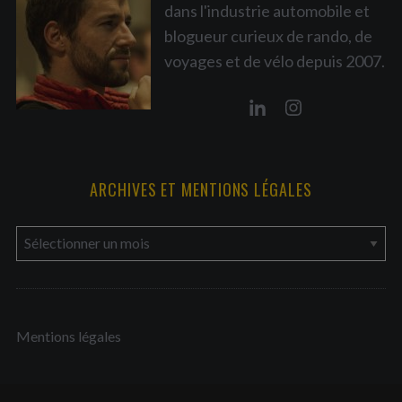
i
dans l'industrie automobile et
o
blogueur curieux de rando, de
n
voyages et de vélo depuis 2007.
d
e
s
p
u
ARCHIVES ET MENTIONS LÉGALES
b
l
a
i
r
c
c
a
h
t
Mentions légales
i
i
v
o
e