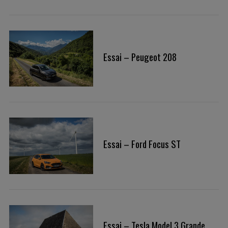
:
Essai – Peugeot 208
Essai – Ford Focus ST
Essai – Tesla Model 3 Grande