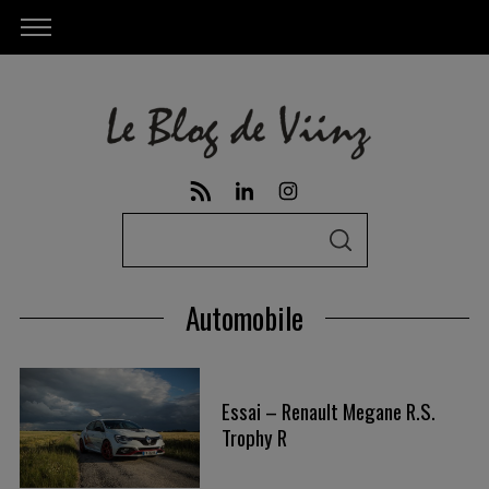
S
S
e
E
A
a
R
Automobile
C
r
H
c
h
Essai – Renault Megane R.S.
f
Trophy R
o
r