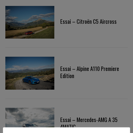
Essai – Citroën C5 Aircross
S
Essai – Alpine A110 Premiere
e
Edition
a
r
c
h
f
o
Essai – Mercedes-AMG A 35
r
4MATIC
: