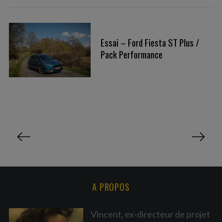
Essai – Ford Fiesta ST Plus /
Pack Performance
P
a
g
i
n
A PROPOS
a
t
Vincent, ex-directeur de projet