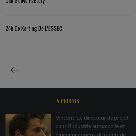
Usine Love Factory
24h De Karting De L’ESSEC
P
a
g
i
n
A PROPOS
a
t
Vincent, ex-directeur de projet
i
dans l'industrie automobile et
o
blogueur curieux de rando, de