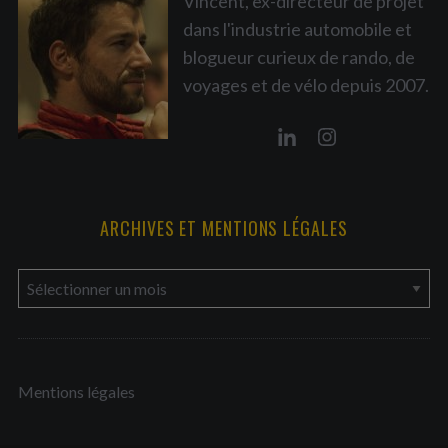
Vincent, ex-directeur de projet
dans l'industrie automobile et
blogueur curieux de rando, de
voyages et de vélo depuis 2007.
ARCHIVES ET MENTIONS LÉGALES
a
r
c
h
Mentions légales
i
v