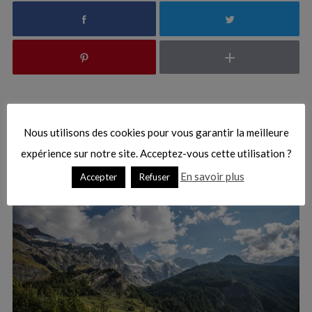
c
h
f
o
r
:
Vous pourriez aussi aimer
Nous utilisons des cookies pour vous garantir la meilleure
expérience sur notre site. Acceptez-vous cette utilisation ?
En savoir plus
Accepter
Refuser