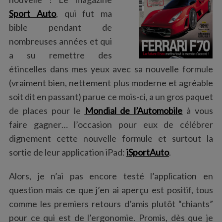
:
Sport Auto
, qui fut ma
bible pendant de
nombreuses années et qui
a su remettre des
étincelles dans mes yeux avec sa nouvelle formule
(vraiment bien, nettement plus moderne et agréable
soit dit en passant) parue ce mois-ci, a un gros paquet
de places pour le
Mondial de l’Automobile
à vous
faire gagner… l’occasion pour eux de célébrer
dignement cette nouvelle formule et surtout la
sortie de leur application iPad:
iSportAuto
.
Alors, je n’ai pas encore testé l’application en
question mais ce que j’en ai aperçu est positif, tous
comme les premiers retours d’amis plutôt “chiants”
pour ce qui est de l’ergonomie. Promis, dès que je