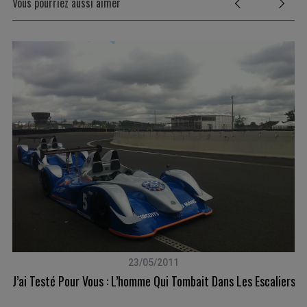
Vous pourriez aussi aimer
S
23/05/2011
e
J’ai Testé Pour Vous : L’homme Qui Tombait Dans Les Escaliers
a
r