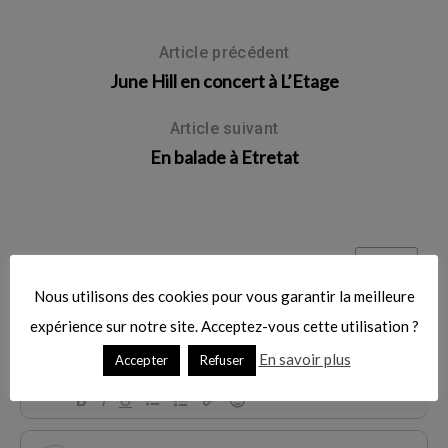
c
h
Article précédent
f
June Hill en concert à L’Etage
o
r
Article suivant
:
En balade à Etretat
Nous utilisons des cookies pour vous garantir la meilleure
expérience sur notre site. Acceptez-vous cette utilisation ?
En savoir plus
Accepter
Refuser