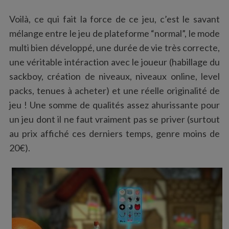
Voilà, ce qui fait la force de ce jeu, c’est le savant
mélange entre le jeu de plateforme “normal”, le mode
multi bien développé, une durée de vie très correcte,
une véritable intéraction avec le joueur (habillage du
sackboy, création de niveaux, niveaux online, level
packs, tenues à acheter) et une réelle originalité de
S
jeu ! Une somme de qualités assez ahurissante pour
e
un jeu dont il ne faut vraiment pas se priver (surtout
a
au prix affiché ces derniers temps, genre moins de
r
20€).
c
h
f
o
r
: