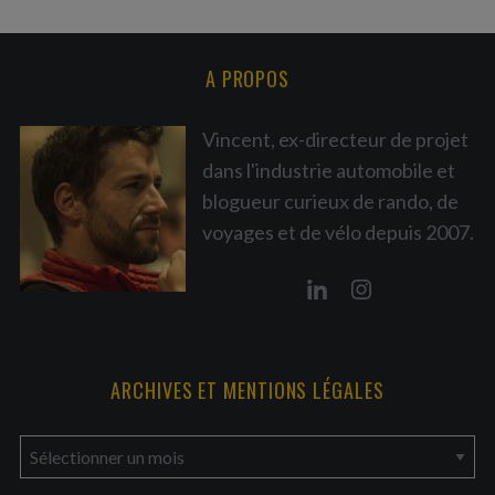
A PROPOS
Vincent, ex-directeur de projet
dans l'industrie automobile et
blogueur curieux de rando, de
voyages et de vélo depuis 2007.
ARCHIVES ET MENTIONS LÉGALES
a
r