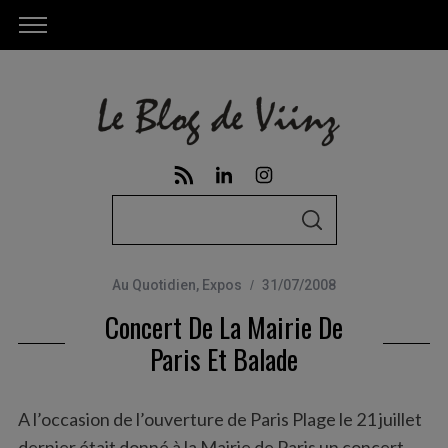
S
S
e
E
A
a
R
C
Au Quotidien
,
Expos
31/07/2008
r
H
Concert De La Mairie De
c
h
Paris Et Balade
f
o
A l’occasion de l’ouverture de Paris Plage le 21 juillet
r
dernier était donné à la Mairie de Paris un concert