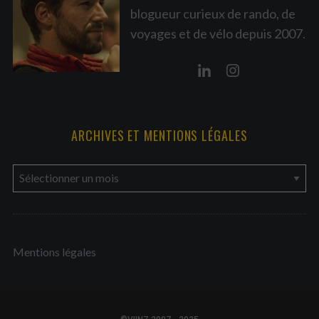
blogueur curieux de rando, de
voyages et de vélo depuis 2007.
ARCHIVES ET MENTIONS LÉGALES
a
r
c
h
Mentions légales
i
v
e
s