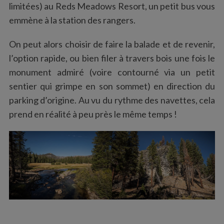
limitées) au Reds Meadows Resort, un petit bus vous
emmène à la station des rangers.
On peut alors choisir de faire la balade et de revenir,
l’option rapide, ou bien filer à travers bois une fois le
monument admiré (voire contourné via un petit
sentier qui grimpe en son sommet) en direction du
parking d’origine. Au vu du rythme des navettes, cela
S
prend en réalité à peu près le même temps !
e
a
r
c
h
f
o
r
: