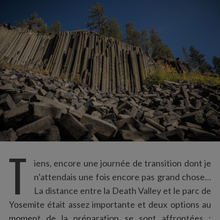
:
T
iens, encore une journée de transition dont je
n’attendais une fois encore pas grand chose…
La distance entre la Death Valley et le parc de
Yosemite était assez importante et deux options au
moment de la préparation se sont affrontées :