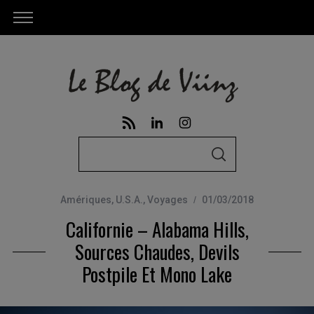
S
S
e
E
A
a
R
C
Amériques
,
U.S.A.
,
Voyages
01/03/2018
r
H
Californie – Alabama Hills,
c
h
Sources Chaudes, Devils
f
Postpile Et Mono Lake
o
r