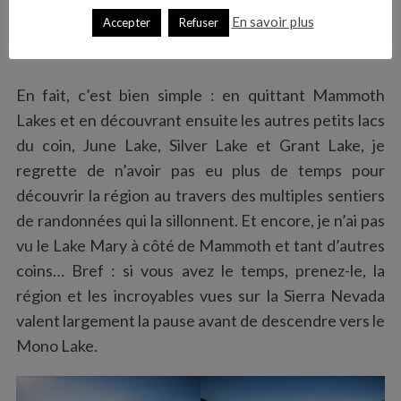
En savoir plus
Accepter
Refuser
En fait, c’est bien simple : en quittant Mammoth
Lakes et en découvrant ensuite les autres petits lacs
du coin, June Lake, Silver Lake et Grant Lake, je
regrette de n’avoir pas eu plus de temps pour
découvrir la région au travers des multiples sentiers
de randonnées qui la sillonnent. Et encore, je n’ai pas
vu le Lake Mary à côté de Mammoth et tant d’autres
coins… Bref : si vous avez le temps, prenez-le, la
région et les incroyables vues sur la Sierra Nevada
valent largement la pause avant de descendre vers le
Mono Lake.