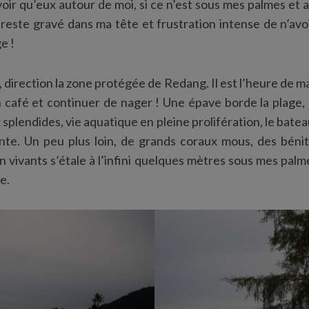
voir qu’eux autour de moi, si ce n’est sous mes palmes et 
reste gravé dans ma tête et frustration intense de n’av
e !
, direction la zone protégée de Redang. Il est l’heure de m
n café et continuer de nager ! Une épave borde la plage,
x splendides, vie aquatique en pleine prolifération, le bate
nte. Un peu plus loin, de grands coraux mous, des bénit
n vivants s’étale à l’infini quelques mètres sous mes palm
e.