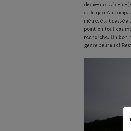
demie-douzaine de je
celle qui m’accompagn
mètre, était passé à
point en tout cas mé
S
e
recherche. Un bon m
a
genre peureux ! Reste
r
c
h
f
o
r
: