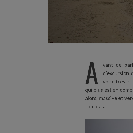
A
vant de par
d’excursion q
voire très n
qui plus est en comp
alors, massive et ve
tout cas.