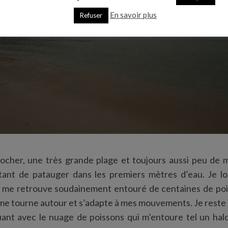
En savoir plus
Refuser
rocher, une très grande plage et toujours aussi peu de m
tant de patauger dans les premiers mètres d’eau. Je l
t me retrouve soudainement entouré de centaines de pois
 me tourne autour et s’adapte à mes mouvements. Je reste
ant avec le nuage de poissons qui m’entoure tel un halo