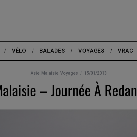
VÉLO
BALADES
VOYAGES
VRAC
Asie
,
Malaisie
,
Voyages
15/01/2013
alaisie – Journée À Reda