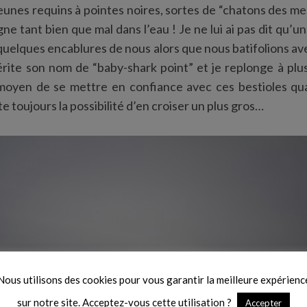
unes requins à pointes noires, sortes de “chatons des m
e tant bien que mal dans l’eau ! Je ne lui ai pas dit qu’un 
 quelques encablures de nous alors que nous batifolions ave
rite son nom de “baby-shark point” et je replonge à plus
oyen de se mettre en confiance avec ces bestioles qu
 toujours la possibilité d’en croiser un plus gros…
Nous utilisons des cookies pour vous garantir la meilleure expérienc
sur notre site. Acceptez-vous cette utilisation ?
Accepter