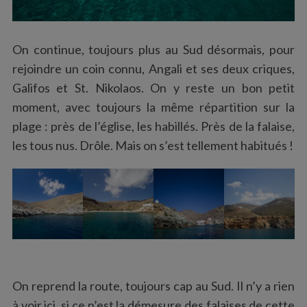
On continue, toujours plus au Sud désormais, pour
S
rejoindre un coin connu, Angali et ses deux criques,
e
Galifos et St. Nikolaos. On y reste un bon petit
a
moment, avec toujours la même répartition sur la
r
plage : près de l’église, les habillés. Près de la falaise,
c
h
les tous nus. Drôle. Mais on s’est tellement habitués !
f
o
r
:
On reprend la route, toujours cap au Sud. Il n’y a rien
à voir ici, si ce n’est la démesure des falaises de cette