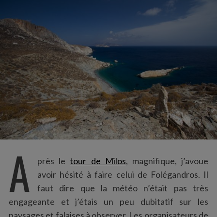
:
A
près le
tour de Milos
, magnifique, j’avoue
avoir hésité à faire celui de Folégandros. Il
faut dire que la météo n’était pas très
engageante et j’étais un peu dubitatif sur les
paysages et falaises à observer. Les organisateurs de