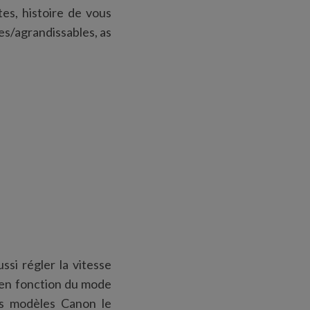
es, histoire de vous
es/agrandissables, as
ssi régler la vitesse
e en fonction du mode
les modèles Canon le