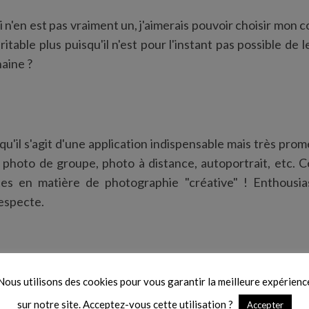
 n'en est pas vraiment un, j'aimerais pouvoir choisir mon c
éritable plus puisqu'il n'est pour l'instant pas possible de 
haine ?
e qu'il s'agit d'une application indispensable mais très p
 photo de groupe, photo à distance, autoportrait, etc. 
tes en matière de photographie "créative" ! Enthousia
especte.
Nous utilisons des cookies pour vous garantir la meilleure expérienc
sur notre site. Acceptez-vous cette utilisation ?
Accepter