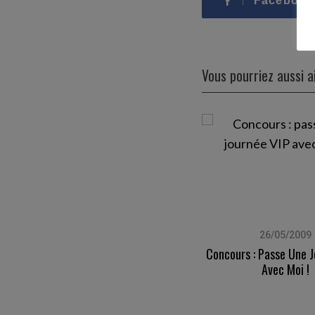
Facebook
Vous pourriez aussi 
01/12/2009
26/05/2009
Concours – Gagne Un Pull
Concours : Passe Une J
Cachemire Hector Et Lola !
Avec Moi !