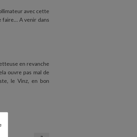
ollimateur avec cette
le faire… A venir dans
rometteuse en revanche
Cela ouvre pas mal de
ste, le Vinz, en bon
e