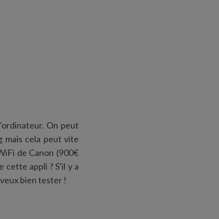
 l'ordinateur. On peut
 mais cela peut vite
er WiFi de Canon (900€
cette appli ? S'il y a
eux bien tester !