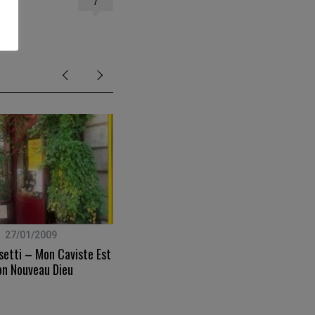
7
27/01/2009
08/02/2015
setti – Mon Caviste Est
Cyclades – Le Tour De Milos En
n Nouveau Dieu
Bateau