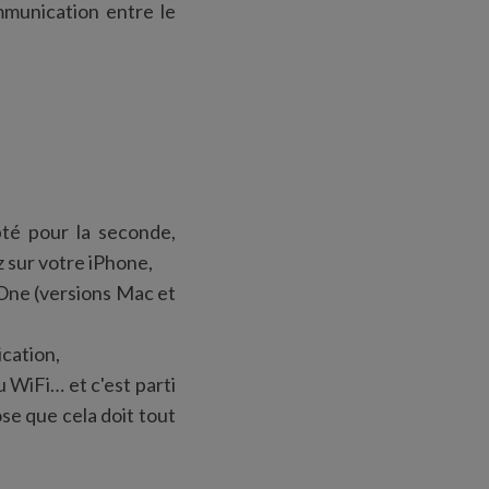
munication entre le
pté pour la seconde,
z sur votre iPhone,
nOne (versions Mac et
ication,
 WiFi… et c'est parti
se que cela doit tout