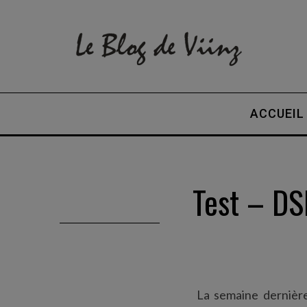
ACCUEIL
Test – DS
La semaine dernière