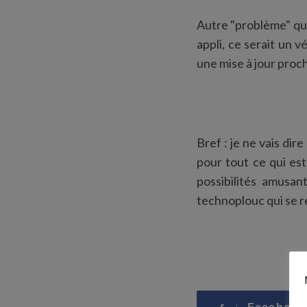
Autre "problème" qui
appli, ce serait un v
une mise à jour proc
S
e
a
r
c
Bref : je ne vais dir
h
pour tout ce qui est
f
o
possibilités amusan
r
technoplouc qui se r
: