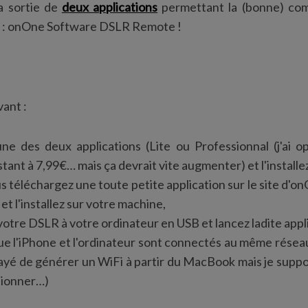
a sortie de
deux applications
permettant la (bonne) com
es : onOne Software DSLR Remote !
vant :
une des deux applications (Lite ou Professionnal (j'ai o
stant à 7,99€… mais ça devrait vite augmenter) et l'installe
s téléchargez une toute petite application sur le site d'o
et l'installez sur votre machine,
otre DSLR à votre ordinateur en USB et lancez ladite appl
e l'iPhone et l'ordinateur sont connectés au même réseau
essayé de générer un WiFi à partir du MacBook mais je suppo
tionner…)