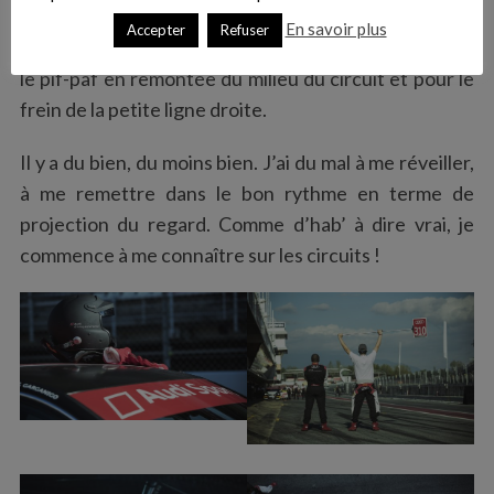
enchaînements rapides menant à la ligne droite. En
En savoir plus
Accepter
Refuser
revanche, pour ces derniers, ça va. Même chose pour
le pif-paf en remontée du milieu du circuit et pour le
frein de la petite ligne droite.
Il y a du bien, du moins bien. J’ai du mal à me réveiller,
à me remettre dans le bon rythme en terme de
projection du regard. Comme d’hab’ à dire vrai, je
commence à me connaître sur les circuits !