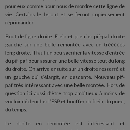
pour eux comme pour nous de mordre cette ligne de
vie. Certains le feront et se feront copieusement
réprimander.
Bout de ligne droite. Frein et premier pif-paf droite
gauche sur une belle remontée avec un trèèèèès
long droite. Il faut un peu sacrifier la vitesse d’entrée
du pif-paf pour assurer une belle vitesse tout du long
S
e
du droite. On arrive ensuite sur un droite resserré et
a
un gauche qui s’élargit, en descente. Nouveau pif-
r
paf très intéressant avec une belle montée. Hors de
c
question ici aussi d’être trop ambitieux à moins de
h
f
vouloir déclencher l’ESP et bouffer du frein, du pneu,
o
du temps.
r
:
Le droite en remontée est intéressant et