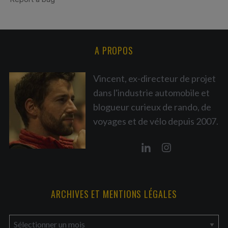
A PROPOS
Vincent, ex-directeur de projet
dans l'industrie automobile et
blogueur curieux de rando, de
voyages et de vélo depuis 2007.
ARCHIVES ET MENTIONS LÉGALES
a