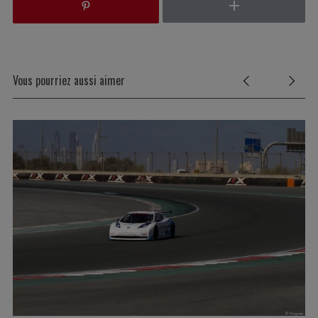
Vous pourriez aussi aimer
S
e
a
r
c
h
f