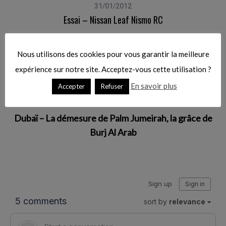
o
31/01/2012
r
mo
Essai – Nissan Leaf Nismo RC
:
Nous utilisons des cookies pour vous garantir la meilleure
Article précédent
expérience sur notre site. Acceptez-vous cette utilisation ?
Essai – Nissan Leaf Nismo RC
En savoir plus
Accepter
Refuser
Article suivant
Dubaï – La démesure de Palm Jumeirah, la grâce de
Burj Al Arab