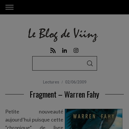
S
S
e
E
A
a
R
C
Lectures
02/06/2009
r
H
Fragment – Warren Fahy
c
h
f
Petite nouveauté
o
aujourd’hui puisque cette
r
“chronique” de livre