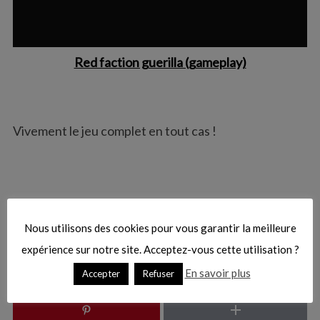
f
o
r
:
Red faction guerilla (gameplay)
Vivement le jeu complet en tout cas !
Nous utilisons des cookies pour vous garantir la meilleure
expérience sur notre site. Acceptez-vous cette utilisation ?
En savoir plus
Accepter
Refuser