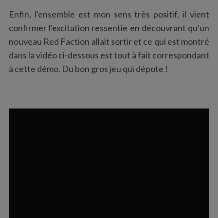
Enfin, l'ensemble est mon sens très positif, il vient
confirmer l'excitation ressentie en découvrant qu'un
nouveau Red Faction allait sortir et ce qui est montré
dans la vidéo ci-dessous est tout à fait correspondant
à cette démo. Du bon gros jeu qui dépote !
S
e
a
r
c
h