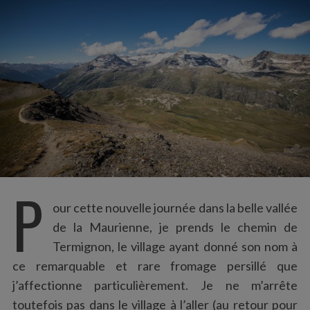
:
P
our cette nouvelle journée dans la belle vallée
de la Maurienne, je prends le chemin de
Termignon, le village ayant donné son nom à
ce remarquable et rare fromage persillé que
j’affectionne particulièrement. Je ne m’arrête
toutefois pas dans le village à l’aller (au retour pour