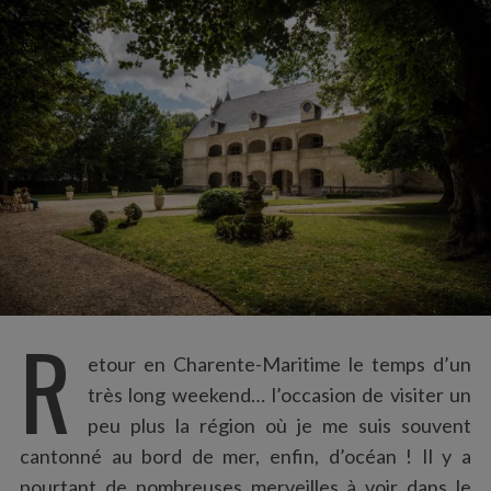
:
R
etour en Charente-Maritime le temps d’un
très long weekend… l’occasion de visiter un
peu plus la région où je me suis souvent
cantonné au bord de mer, enfin, d’océan ! Il y a
pourtant de nombreuses merveilles à voir dans le