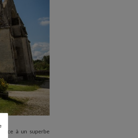
e
nt face à un superbe