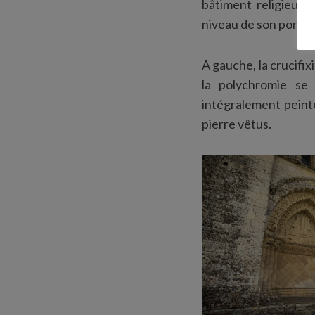
bâtiment religieux.
niveau de son portai
A gauche, la crucifi
la polychromie se l
intégralement peint
pierre vêtus.