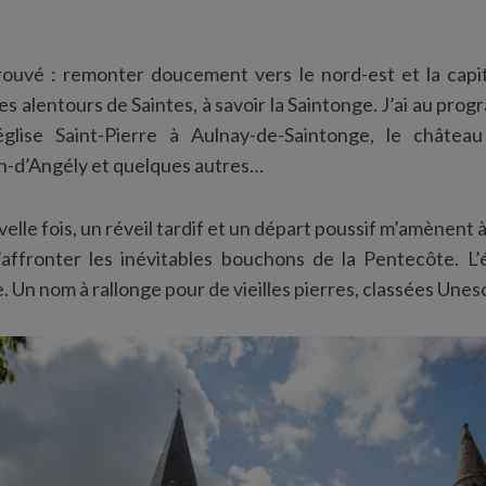
ouvé : remonter doucement vers le nord-est et la capita
des alentours de Saintes, à savoir la Saintonge. J’ai au pr
église Saint-Pierre à Aulnay-de-Saintonge, le châtea
n-d’Angély et quelques autres…
lle fois, un réveil tardif et un départ poussif m’amènent à 
affronter les inévitables bouchons de la Pentecôte. L’é
 Un nom à rallonge pour de vieilles pierres, classées Unes