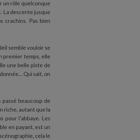
uer un rôle quelconque
é. La descente jusque
s crachins. Pas bien
leil semble vouloir se
 premier temps, elle
lle une belle piste de
ndonnée… Qui sait, on
 a passé beaucoup de
 riche, autant que la
s pour l’abbaye. Les
ible en payant, est un
 scénographie, cela le