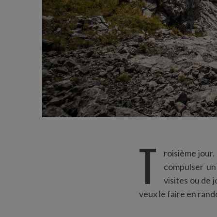
T
roisième jour.
compulser un 
visites ou de j
veux le faire en ran