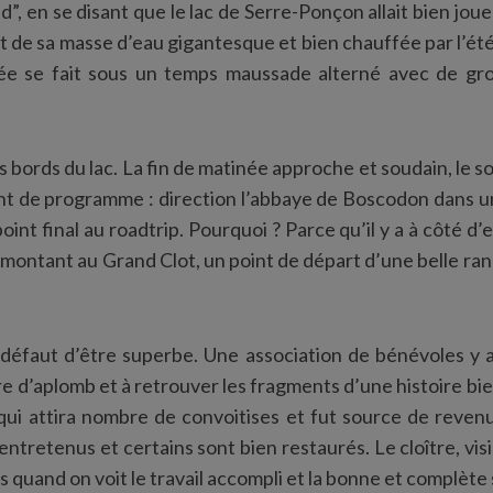
ud”, en se disant que le lac de Serre-Ponçon allait bien jo
ait de sa masse d’eau gigantesque et bien chauffée par l’ét
sée se fait sous un temps maussade alterné avec de gro
s bords du lac. La fin de matinée approche et soudain, le so
 de programme : direction l’abbaye de Boscodon dans un
point final au roadtrip. Pourquoi ? Parce qu’il y a à côté d’e
montant au Grand Clot, un point de départ d’une belle ra
à défaut d’être superbe. Une association de bénévoles y
e d’aplomb et à retrouver les fragments d’une histoire bien
qui attira nombre de convoitises et fut source de revenu
ntretenus et certains sont bien restaurés. Le cloître, vis
 quand on voit le travail accompli et la bonne et complète