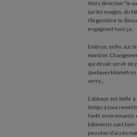
Alors direction “le s
sur les nuages, du f
l’Argentière-la-Bes
engageant tout ça.
Embrun, enfin, sur le
montrer. Changement
qui devait servir de 
quelques kilomètres 
verra…
L’abbaye est belle 
temps à tout remettr
forêt environnante 
bâtiments sont bien e
peu cher d’accès mais