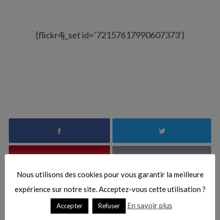
S
{flickr4j_set id=’72157617990607373′}
e
a
r
c
h
f
o
r
:
Nous utilisons des cookies pour vous garantir la meilleure
expérience sur notre site. Acceptez-vous cette utilisation ?
En savoir plus
Accepter
Refuser
Vous pourriez aussi aimer