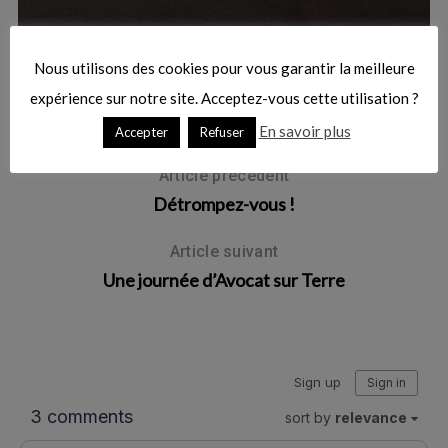
:
07/03/2013
Nous utilisons des cookies pour vous garantir la meilleure
Essai – Mitsubishi Lancer Evo X GSR
expérience sur notre site. Acceptez-vous cette utilisation ?
En savoir plus
Accepter
Refuser
Article précédent
Détrompez-vous !
Article suivant
Une journée d’Avocat sur Terre