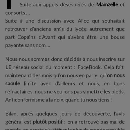
:
Suite aux appels désespérés de
Mamzelle
et
consorts …
Suite à une discussion avec Alice qui souhaitait
retrouver d'anciens amis du lycée autrement que
part Copains d'Avant qui s'avère être une bouse
payante sans nom …
Nous nous sommes donc décidés à nous inscrire sur
LE
réseau social du moment : FaceBook. Cela fait
maintenant des mois qu'on nous en parle, qu'
on nous
saoule
limite avec d'ailleurs et nous, en bons
réfractaires, nous ne voulions pas y mettre les pieds.
Anticonformisme à la noix, quand tu nous tiens !
Bilan, après quelques jours de découverte, l'avis
général est
plutôt positif
: on a retrouvé pas mal de
monde, on essaie d'y attirer le plus de monde possible