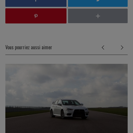
Vous pourriez aussi aimer
S
e
a
r
c
h
f
o
r