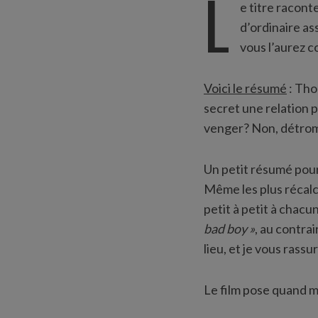
L
e titre racont
d’ordinaire as
vous l’aurez c
Voici le résumé
: Tho
secret une relation 
venger? Non, détromp
Un petit résumé pour
Même les plus récal
petit à petit à chac
bad boy »
, au contra
lieu, et je vous rassu
Le film pose quand m