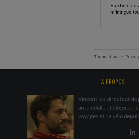
A PROPOS
Vincent, ex-directeur de 
automobile et blogueur c
voyages et de vélo depui