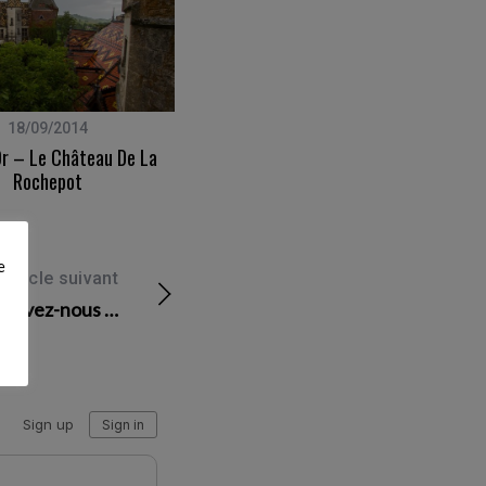
18/09/2014
28/09/2007
Or – Le Château De La
Cadeau(x)
Rochepot
e
Article suivant
rouvez-nous …