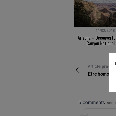
S
e
a
r
14/12/2011
11/02/2018
c
Essai – Abarth 500 Esseesse
Arizona – Découverte
h
Canyon National
f
o
r
:
Article précéd
Etre homo …