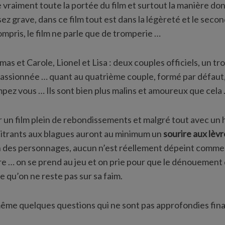
e vraiment toute la portée du film et surtout la manière dont
sez grave, dans ce film tout est dans la légèreté et le secon
ompris, le film ne parle que de tromperie …
mas et Carole, Lionel et Lisa : deux couples officiels, un tr
passionnée … quant au quatrième couple, formé par défaut, q
ez vous … Ils sont bien plus malins et amoureux que cela
 un film plein de rebondissements et malgré tout avec un
citrants aux blagues auront au minimum un
sourire aux lèv
un des personnages, aucun n’est réellement dépeint comm
ire … on se prend au jeu et on prie pour que le dénouement qu
re qu’on ne reste pas sur sa faim.
ême quelques questions qui ne sont pas approfondies fina