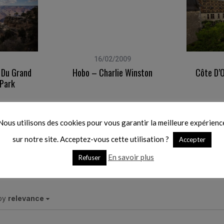
16/02/2009
 Du Grand
Hobo – Charlie Winston
Côte D’
 Park
Nous utilisons des cookies pour vous garantir la meilleure expérienc
ent
sur notre site. Acceptez-vous cette utilisation ?
Accepter
Ret
En savoir plus
Refuser