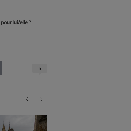
pour lui/elle
?
5