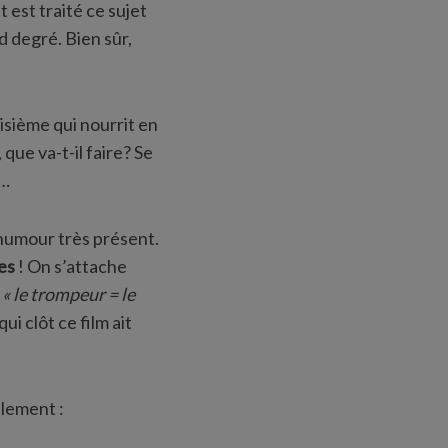
 est traité ce sujet
d degré. Bien sûr,
oisième qui nourrit en
ue va-t-il faire? Se
 …
 humour très présent.
res
! On s’attache
e
« le trompeur = le
i clôt ce film ait
lement :