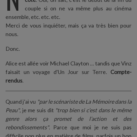
:
couple si on ne va même plus au cinéma
ensemble, etc. etc. etc.
Merci de vous inquiéter, mais ça va très bien pour
nous.
Donc.
Alice est allée voir Michael Clayton … tandis que Vinz
faisait un voyage d'Un Jour sur Terre.
Compte-
rendus
.
Quand j’ai vu
"par le scénariste de La Mémoire dans la
Peau"
, je me suis dit
"trop bien si c’est dans le même
genre alors ça promet de l’action et des
rebondissements"
. Parce que moi je ne suis pas
difficile non plus en matière de films, parfois un bon