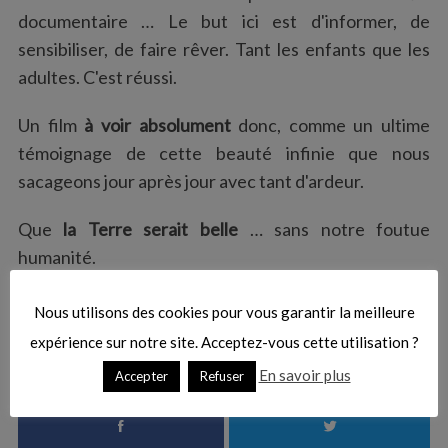
documentaire … Le but ici est d'informer, de
sensibiliser, de faire rêver. Tant les enfants que les
adultes. C'est réussi.
Un film
à voir absolument
donc, comme un ultime
témoignage de cette beauté infinie que nous
sacageons jour après jour avec tant d'ardeur.
Que
la Terre serait belle
… sans notre foutue
humanité.
Nous utilisons des cookies pour vous garantir la meilleure
Un film à voir, un à ne pas voir … à vous de voir !
expérience sur notre site. Acceptez-vous cette utilisation ?
En savoir plus
Accepter
Refuser