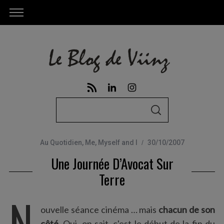
S
S
e
E
A
a
R
C
Au Quotidien
,
Me, Myself and I
30/10/2007
r
H
Une Journée D’Avocat Sur
c
h
Terre
f
N
o
ouvelle séance cinéma … mais
chacun de son
r
côté
. Oui, on sait, c'est le début de la fin du