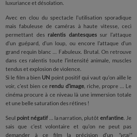
luxuriance et désolation.
Avec en clou du spectacle l'utilisation sporadique
mais fabuleuse de caméras à haute vitesse, ceci
permettant des
ralentis dantesques
sur l'attaque
d'un guépard, d'un loup, ou encore l'attaque d'un
grand requin blanc … Fabuleux. Brutal. On retrouve
S
dans ces ralentis toute l'intensité animale, muscles
e
a
tendus et explosion de violence.
r
Si le film a bien
UN
point positif qui vaut qu'on aille le
c
voir, c'est bien ce
rendu d'image
, riche, propre … Le
h
cinéma procure à ce niveau là une immersion totale
f
o
et une belle saturation des rétines !
r
:
Seul
point négatif
… la narration, plutôt
enfantine
. Je
sais que c'est volontaire et qu'on ne peut pas
demander à ce film la précision d'un
"vrai"