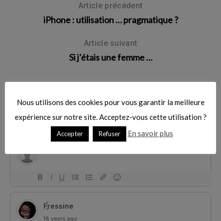
Article précédent
c
iPhone : utilisation … pragmatique ?
h
f
o
Article suivant
r
Si j’étais une femme …
:
Nous utilisons des cookies pour vous garantir la meilleure
expérience sur notre site. Acceptez-vous cette utilisation ?
En savoir plus
Accepter
Refuser