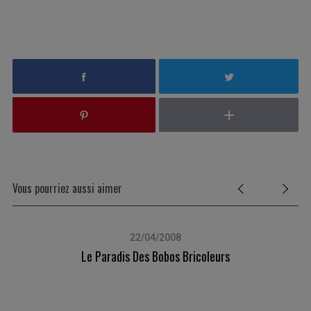
Vous pourriez aussi aimer
22/04/2008
Le Paradis Des Bobos Bricoleurs
S
e
a
r