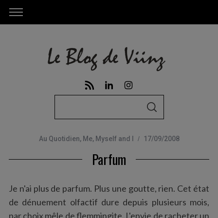
S
S
e
E
A
a
R
C
Au Quotidien
,
Me, Myself and I
17/09/2008
r
H
Parfum
c
h
f
Je n'ai plus de parfum. Plus une goutte, rien. Cet état
o
de dénuement olfactif dure depuis plusieurs mois,
r
par choix mêle de flemmingite. L'envie de racheter un