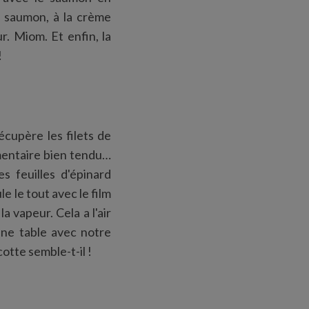
u saumon, à la crème
. Miom. Et enfin, la
!
écupère les filets de
imentaire bien tendu…
s feuilles d'épinard
e le tout avec le film
a vapeur. Cela a l'air
une table avec notre
cotte semble-t-il !