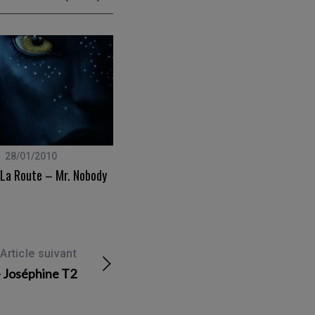
28/01/2010
01/08/2023
 La Route – Mr. Nobody
Canaries – Tenerife – Jour 2 – De
Punta Del Hidalgo À Chinamada
Article suivant
– Joséphine T2