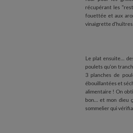
récupérant les "res
fouettée et aux aro
vinaigrette d'huîtres
Le plat ensuite… des
poulets qu'on tranch
3 planches de poule
ébouillantées et séch
alimentaire ! On obti
bon… et mon dieu ça
sommelier qui vérifiai