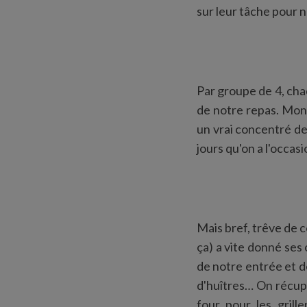
sur leur tâche pour n
Par groupe de 4, ch
de notre repas. Mon 
un vrai concentré de 
jours qu'on a l'occas
Mais bref, trêve de c
ça) a vite donné ses 
de notre entrée et de
d'huîtres… On récupè
four pour les gril