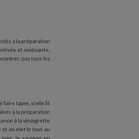
lés à la préparation
motivée et motivante,
ncontrer, pas tous les
ire taper, si elle lit
aires à la préparation
aumon à la vinaigrette
 et on met le tout au
e avec le saumon en