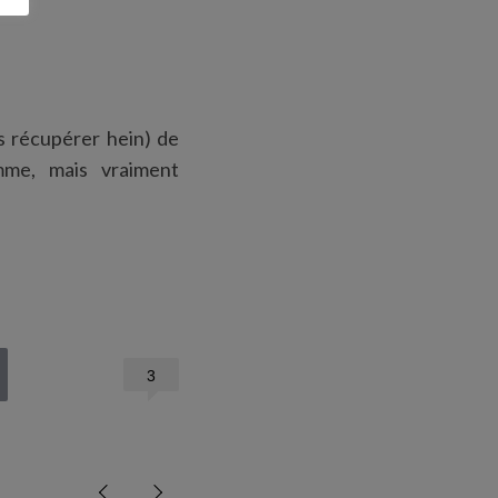
s récupérer hein) de
mme, mais vraiment
3