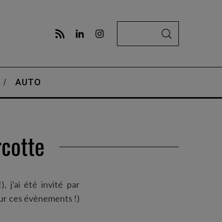
S
S
e
E
A
a
R
C
r
H
AUTO
c
h
f
o
rcotte
r
:
, j'ai été invité par
pour ces évènements !)