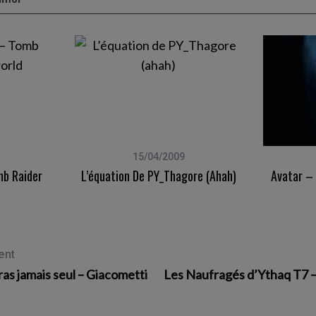
15/04/2009
b Raider
L’équation De PY_Thagore (ahah)
Avatar –
ent
as jamais seul – Giacometti
Les Naufragés d’Ythaq T7 