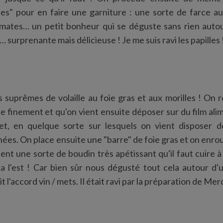
tes" pour en faire une garniture : une sorte de farce a
mates… un petit bonheur qui se déguste sans rien autour
… surprenante mais délicieuse ! Je me suis ravi les papilles 
 suprêmes de volaille au foie gras et aux morilles ! On r
e finement et qu'on vient ensuite déposer sur du film al
t, en quelque sorte sur lesquels on vient disposer de
ées. On place ensuite une "barre" de foie gras et on enroul
ent une sorte de boudin très apétissant qu'il faut cuire à l
 l'est ! Car bien sûr nous dégusté tout cela autour d'
t l'accord vin / mets. Il était ravi par la préparation de Mer