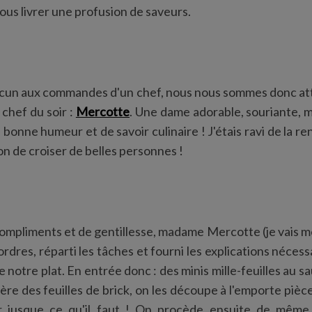
ous livrer une profusion de saveurs.
acun aux commandes d'un chef, nous nous sommes donc atte
chef du soir :
Mercotte
. Une dame adorable, souriante, 
bonne humeur et de savoir culinaire ! J'étais ravi de la re
ion de croiser de belles personnes !
ompliments et de gentillesse, madame Mercotte (je vais me fa
ordres, réparti les tâches et fourni les explications nécess
 notre plat. En entrée donc : des minis mille-feuilles au s
re des feuilles de brick, on les découpe à l'emporte pièce
ler jusque ce qu'il faut ! On procède ensuite de mêm