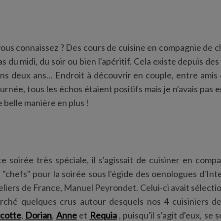
 vous connaissez ? Des cours de cuisine en compagnie de 
 du midi, du soir ou bien l'apéritif. Cela existe depuis de
ins deux ans… Endroit à découvrir en couple, entre amis 
rnée, tous les échos étaient positifs mais je n'avais pas 
de belle manière en plus !
 soirée très spéciale, il s'agissait de cuisiner en com
és "chefs" pour la soirée sous l'égide des oenologues d'In
liers de France, Manuel Peyrondet. Celui-ci avait sélectio
arché quelques crus autour desquels nos 4 cuisiniers 
cotte
,
Dorian
,
Anne
et
Requia
, puisqu'il s'agit d'eux, s