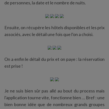
de personnes, la date et le nombre de nuits.
Ensuite, on récupère les hôtels disponibles et les prix
associés, avec le détail une fois que l'on a choisi.
On a enfin le détail du prix et on paye : la réservation
est prise !
S
e
a
Je ne suis bien sûr pas allé au bout du process mais
r
l'application tourne vite, fonctionne bien … Bref : une
c
bien bonne idée que de nombreux grands groupes
h