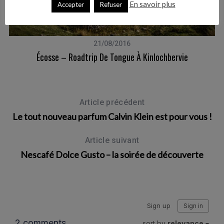
En savoir plus
Accepter
Refuser
21/08/2016
Écosse – Roadtrip De Tongue À Kinlochbervie
Article précédent
Le tout nouveau parfum Calvin Klein est pour vous !
Article suivant
Nescafé Dolce Gusto – la soirée de découverte