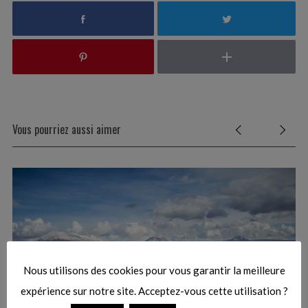
S
e
Vous pourriez aussi aimer
a
r
c
h
f
o
r
H
:
Nous utilisons des cookies pour vous garantir la meilleure
expérience sur notre site. Acceptez-vous cette utilisation ?