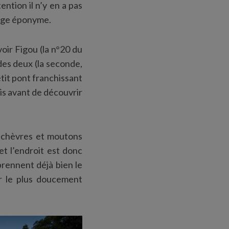
ention il n’y en a pas
llage éponyme.
oir Figou (la n°20 du
 des deux (la seconde,
etit pont franchissant
ois avant de découvrir
s chèvres et moutons
et l’endroit est donc
prennent déjà bien le
er le plus doucement