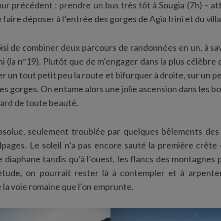
our précédent : prendre un bus très tôt à Sougia (7h) – att
se faire déposer à l’entrée des gorges de Agia Irini et du vi
oisi de combiner deux parcours de randonnées en un, à sav
ni (la n°19). Plutôt que de m’engager dans la plus célèbre
er un tout petit peu la route et bifurquer à droite, sur un p
 les gorges. On entame alors une jolie ascension dans les b
rd de toute beauté.
 absolue, seulement troublée par quelques bêlements de
alpages. Le soleil n’a pas encore sauté la première crête 
 diaphane tandis qu’à l’ouest, les flancs des montagnes 
iétude, on pourrait rester là à contempler et à arpent
e la voie romaine que l’on emprunte.