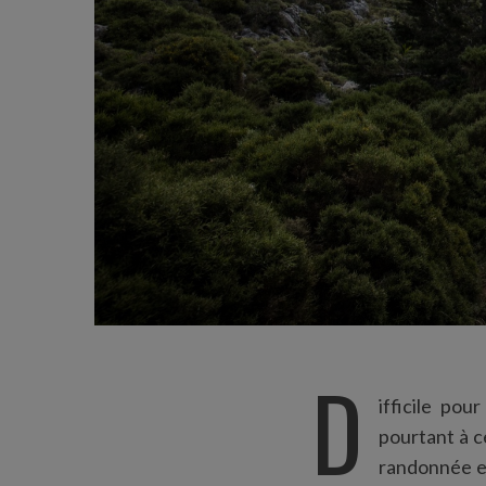
D
ifficile po
pourtant à c
randonnée en