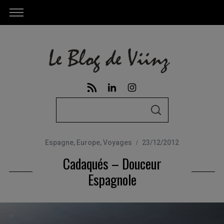
S
S
e
E
A
a
R
C
Espagne
,
Europe
,
Voyages
23/12/2012
r
H
Cadaqués – Douceur
c
h
Espagnole
f
o
r