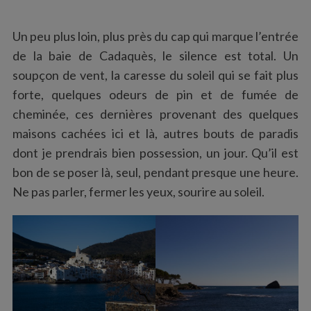
Un peu plus loin, plus près du cap qui marque l’entrée
de la baie de Cadaquès, le silence est total. Un
soupçon de vent, la caresse du soleil qui se fait plus
forte, quelques odeurs de pin et de fumée de
cheminée, ces dernières provenant des quelques
maisons cachées ici et là, autres bouts de paradis
dont je prendrais bien possession, un jour. Qu’il est
bon de se poser là, seul, pendant presque une heure.
S
e
Ne pas parler, fermer les yeux, sourire au soleil.
a
r
c
h
f
o
r