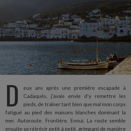
:
D
eux ans après une première escapade à
Cadaqués, j’avais envie d’y remettre les
pieds, de traîner tant bien que mal mon corps
fatigué au pied des maisons blanches dominant la
mer. Autoroute. Frontière. Ennui. La route semble
ensuite se rétrécir petit à petit, grimpant de manière