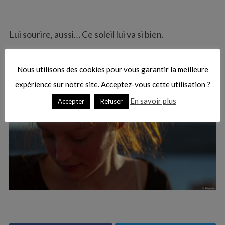
:
Lui sourire, aussi… Ce soleil lui va si bien.
Nous utilisons des cookies pour vous garantir la meilleure
expérience sur notre site. Acceptez-vous cette utilisation ?
En savoir plus
Accepter
Refuser