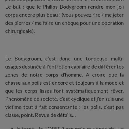
:
Le but : que le Philips Bodygroom rendre mon
joli
corps encore plus beau ! (vous pouvez rire / me jeter
des pierres / me faire un chèque pour une opération
chirurgicale).
Le Bodygroom, c'est donc une tondeuse multi-
usages destinée à l'entretien capilaire de différentes
zones de notre corps d'homme. A croire que la
chasse aux poils est encore et toujours à la mode et
que les corps lisses font systématiquement rêver.
Phénomène de société, c'est cyclique et j'en suis une
victime tout à fait consentante : les poils, c'est pas
classe, point. Revue de détails…
le torse… le TORSE ? nan mais ça va pas oh ! Le