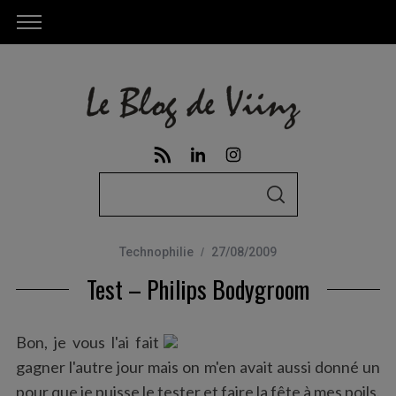
S
S
e
E
A
a
R
C
Technophilie
27/08/2009
r
H
Test – Philips Bodygroom
c
h
f
Bon, je vous l'ai fait
o
gagner l'autre jour mais on m'en avait aussi donné un
r
pour que je puisse le tester et faire la fête à mes poils.