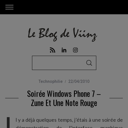
S
S
e
E
A
a
R
C
Technophilie
22/04/2010
r
H
Soirée Windows Phone 7 –
c
h
Zune Et Une Note Rouge
f
I
o
l y a déjà quelques temps, j’étais à une soirée de
r
démonstration de l’interface graphique