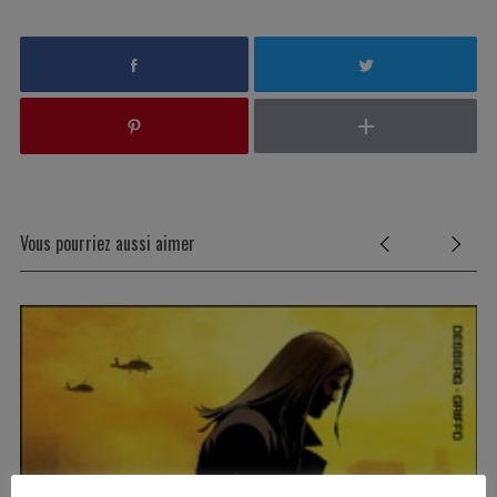
Vous pourriez aussi aimer
S
e
a
r
c
h
f
o
r
: