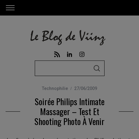
S
S
e
E
A
a
R
C
Technophilie
27/06/2009
r
H
Soirée Philips Intimate
c
h
Massager – Test Et
f
Shooting Photo À Venir
o
r