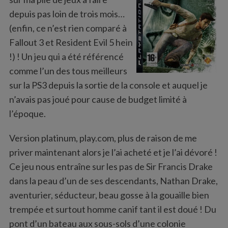
:
depuis pas loin de trois mois…
(enfin, ce n’est rien comparé à
Fallout 3 et Resident Evil 5 hein
!) ! Un jeu qui a été référencé
comme l’un des tous meilleurs
sur la PS3 depuis la sortie de la console et auquel je
n’avais pas joué pour cause de budget limité à
l’époque.
Version platinum, play.com, plus de raison de me
priver maintenant alors je l’ai acheté et je l’ai dévoré !
Ce jeu nous entraîne sur les pas de Sir Francis Drake
dans la peau d’un de ses descendants, Nathan Drake,
aventurier, séducteur, beau gosse à la gouaille bien
trempée et surtout homme canif tant il est doué ! Du
pont d’un bateau aux sous-sols d’une colonie