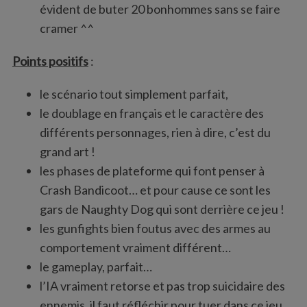
évident de buter 20 bonhommes sans se faire
cramer ^^
Points positifs
:
le scénario tout simplement parfait,
le doublage en français et le caractère des
différents personnages, rien à dire, c’est du
grand art !
les phases de plateforme qui font penser à
Crash Bandicoot… et pour cause ce sont les
gars de Naughty Dog qui sont derrière ce jeu !
les gunfights bien foutus avec des armes au
comportement vraiment différent…
le gameplay, parfait…
S
l’IA vraiment retorse et pas trop suicidaire des
e
ennemis, il faut réfléchir pour tuer dans ce jeu,