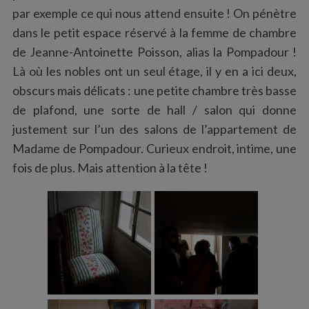
par exemple ce qui nous attend ensuite ! On pénètre
dans le petit espace réservé à la femme de chambre
de Jeanne-Antoinette Poisson, alias la Pompadour !
S
e
Là où les nobles ont un seul étage, il y en a ici deux,
a
obscurs mais délicats : une petite chambre très basse
r
de plafond, une sorte de hall / salon qui donne
c
justement sur l’un des salons de l’appartement de
h
f
Madame de Pompadour. Curieux endroit, intime, une
o
fois de plus. Mais attention à la tête !
r
: