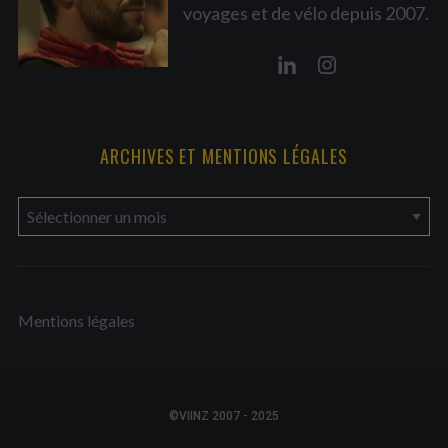
voyages et de vélo depuis 2007.
ARCHIVES ET MENTIONS LÉGALES
a
r
c
h
Mentions légales
i
v
e
s
©VIINZ 2007 - 2025
e