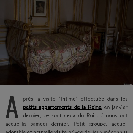
:
A
près la visite “Intime” effectuée dans les
petits appartements de la Reine
en janvier
dernier, ce sont ceux du Roi qui nous ont
accueillis samedi dernier. Petit groupe, accueil
adorable et nouvelle visite privée de lieux méconnus