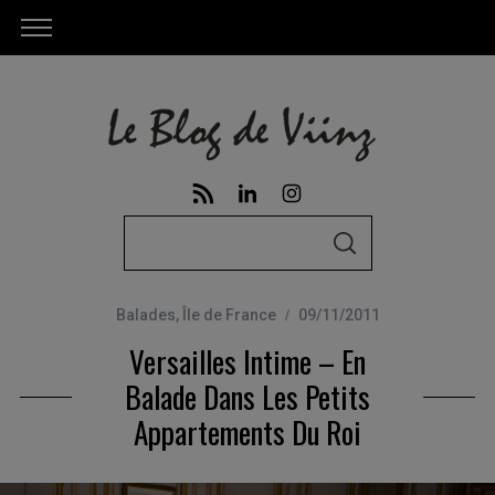
S
S
e
E
A
a
R
C
Balades
,
Île de France
09/11/2011
r
H
Versailles Intime – En
c
h
Balade Dans Les Petits
f
Appartements Du Roi
o
r