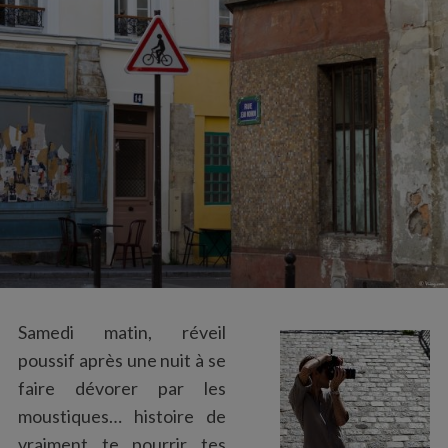
:
Samedi matin, réveil
poussif après une nuit à se
faire dévorer par les
moustiques… histoire de
vraiment te pourrir tes