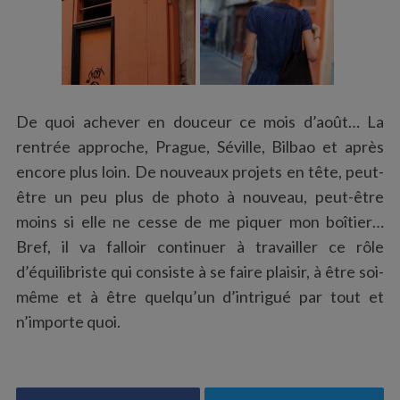
S
De quoi achever en douceur ce mois d’août… La
e
rentrée approche, Prague, Séville, Bilbao et après
a
encore plus loin. De nouveaux projets en tête, peut-
r
être un peu plus de photo à nouveau, peut-être
c
h
moins si elle ne cesse de me piquer mon boîtier…
f
Bref, il va falloir continuer à travailler ce rôle
o
d’équilibriste qui consiste à se faire plaisir, à être soi-
r
même et à être quelqu’un d’intrigué par tout et
:
n’importe quoi.