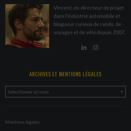
Vincent, ex-directeur de projet
dans l'industrie automobile et
blogueur curieux de rando, de
voyages et de vélo depuis 2007.
ARCHIVES ET MENTIONS LÉGALES
a
r
c
h
Mentions légales
i
v