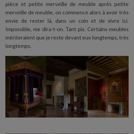
pièce et petite merveille de meuble après petite
merveille de meuble, on commence alors à avoir très
envie de rester là, dans un coin et de vivre ici.
Impossible, me dira-t-on. Tant pis. Certains meubles
mériteraient que je reste devant eux longtemps, très
S
longtemps.
e
a
r
c
h
f
o
r
: