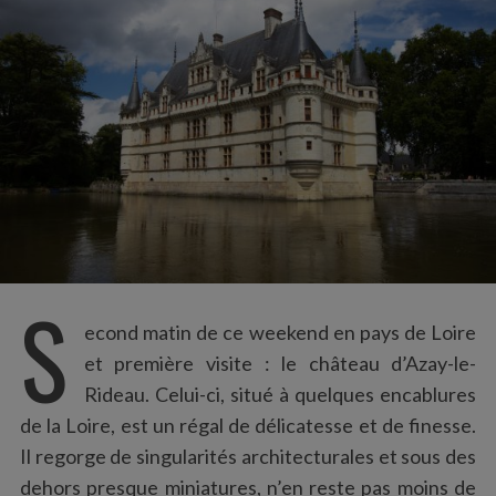
:
S
econd matin de ce weekend en pays de Loire
et première visite : le château d’Azay-le-
Rideau. Celui-ci, situé à quelques encablures
de la Loire, est un régal de délicatesse et de finesse.
Il regorge de singularités architecturales et sous des
dehors presque miniatures, n’en reste pas moins de