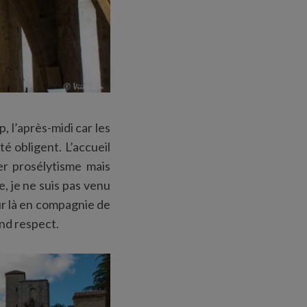
, l’après-midi car les
é obligent. L’accueil
ger prosélytisme mais
, je ne suis pas venu
ur là en compagnie de
ond respect.