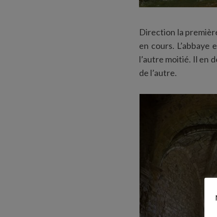
Direction la première
en cours. L’abbaye e
S
l’autre moitié. Il en
e
a
de l’autre.
r
c
h
f
o
r
: