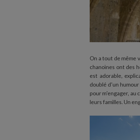
On a tout de même vit
chanoines ont des ho
est adorable, explic
doublé d’un humour p
pour m’engager, au c
leurs familles. Un e