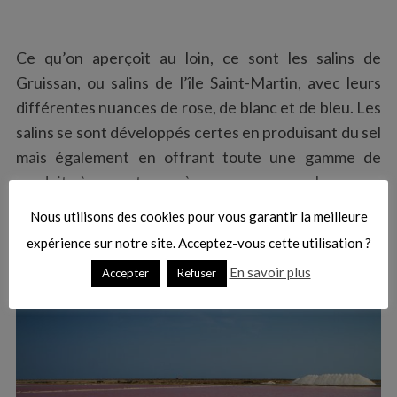
Ce qu’on aperçoit au loin, ce sont les salins de
Gruissan, ou salins de l’île Saint-Martin, avec leurs
différentes nuances de rose, de blanc et de bleu. Les
salins se sont développés certes en produisant du sel
mais également en offrant toute une gamme de
produits à emporter ou à consommer sur place avec
le restaurant “
La Cambuse du Saunier
“. Un bel
Nous utilisons des cookies pour vous garantir la meilleure
endroit, un brin surréaliste à cause des couleurs, où
expérience sur notre site. Acceptez-vous cette utilisation ?
l’on mange bien.
En savoir plus
Accepter
Refuser