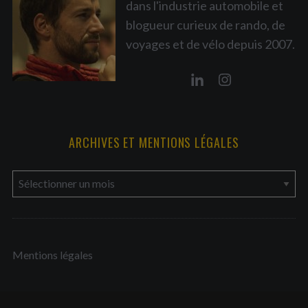
dans l'industrie automobile et
blogueur curieux de rando, de
voyages et de vélo depuis 2007.
ARCHIVES ET MENTIONS LÉGALES
a
r
c
h
Mentions légales
i
v
e