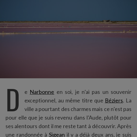
:
D
e
Narbonne
en soi, je n’ai pas un souvenir
exceptionnel, au même titre que
Béziers
. La
ville a pourtant des charmes mais ce n’est pas
pour elle que je suis revenu dans l’Aude, plutôt pour
ses alentours dont il me reste tant à découvrir. Après
une randonnée à
Sigean
il y a déjà deux ans, je suis