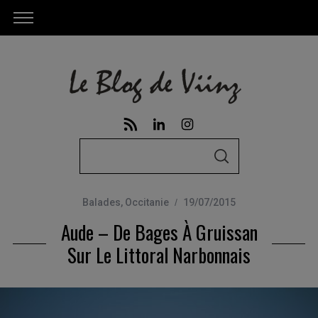
S
S
e
E
A
a
R
C
Balades
,
Occitanie
19/07/2015
r
H
Aude – De Bages À Gruissan
c
h
Sur Le Littoral Narbonnais
f
o
r