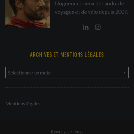
blogueur curieux de rando, de
voyages et de vélo depuis 2007.
ARCHIVES ET MENTIONS LÉGALES
a
r
c
h
Mentions légales
i
v
e
s
©VIINZ 2007 - 2025