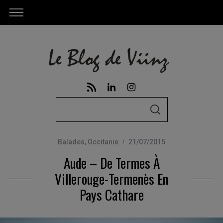
S
S
e
E
A
a
R
C
Balades
,
Occitanie
21/07/2015
r
H
Aude – De Termes À
c
h
Villerouge-Termenès En
f
Pays Cathare
o
r