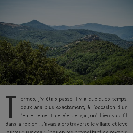
:
T
ermes, j’y étais passé il y a quelques temps,
deux ans plus exactement, à l’occasion d’un
“enterrement de vie de garçon” bien sportif
dans la région ! J’avais alors traversé le village et levé
les yeux sur ces ruines en me promettant de revenir.