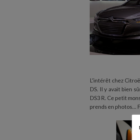
S
e
a
r
c
h
f
L’intérêt chez Citro
o
r
DS. Il y avait bien s
:
DS3 R. Ce petit monst
prends en photos… F