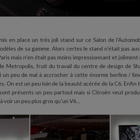
 mis en place un très joli stand sur ce Salon de l’Autom
odèles de sa gamme. Alors certes le stand n’était pas aus
aris mais n’en était pas moins impressionnant et joliment 
tude Metropolis, fruit du travail du centre de design de S
i un peu de mal à accrocher à cette énorme berline / lim
es. On est un peu loin de la beauté acérée de la C6. Enfin t
sont présents un peu partout mais si Citroën veut produi
r à voir un peu plus gros qu’un V6…