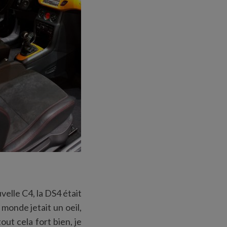
velle C4, la DS4 était
 monde jetait un oeil,
out cela fort bien, je