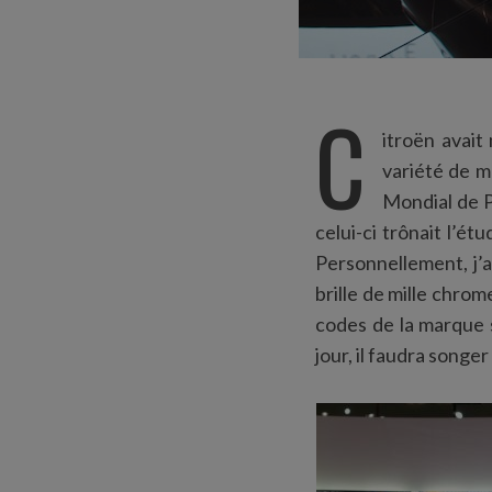
C
itroën avait
variété de m
Mondial de P
celui-ci trônait l’é
Personnellement, j’a
brille de mille chrom
codes de la marque 
jour, il faudra songe