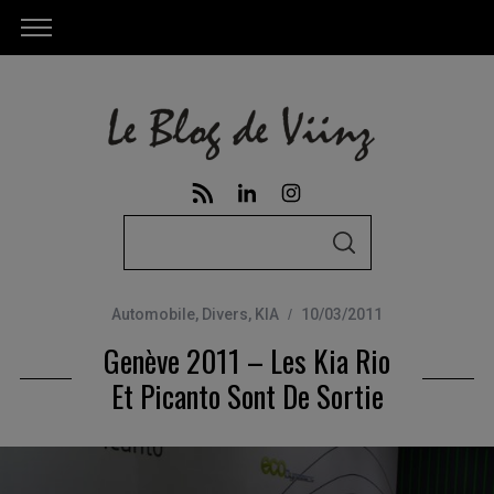
S
S
e
E
A
a
R
C
Automobile
,
Divers
,
KIA
10/03/2011
r
H
Genève 2011 – Les Kia Rio
c
h
Et Picanto Sont De Sortie
f
o
r