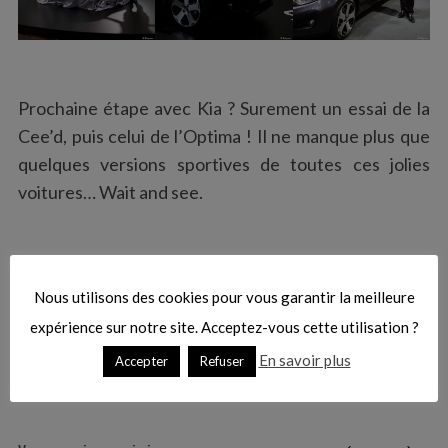
o
r
:
Prochaine étape avec Kia ? Surement un essai de la
Cee’d, puis celui de l’Optima ! Il ne manque plus que
quelques versions sportives de toutes ces jolies
voitures… Wait and see.
Nous utilisons des cookies pour vous garantir la meilleure
expérience sur notre site. Acceptez-vous cette utilisation ?
En savoir plus
Accepter
Refuser