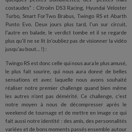
costaudes” : Citroën DS3 Racing, Hyundai Veloster
Turbo, Smart ForTwo Brabus, Twingo RS et Abarth
Punto Evo. Deux jours plus tard, l’un sur circuit,
l’autre en balade, le verdict tombe et il se regarde
plus qu’il ne se lit (n’oubliez pas de visionner la vidéo
jusqu’au bout… !) :
Twingo RS est donc celle qui nous aura le plus amusé,
le plus fait sourire, qui nous aura donné de belles
sensations et avec laquelle nous avons souhaité
réaliser notre premier challenge quand bien même
les autres n’ont pas démérité. Ce challenge, c’est
S
e
notre moyen à nous de décompresser après le
a
weekend de tournage et de mettre en image ce qui
r
fait aussi notre identité : des amis, des personnalités
c
variées et de bons moments passés ensemble autour
h