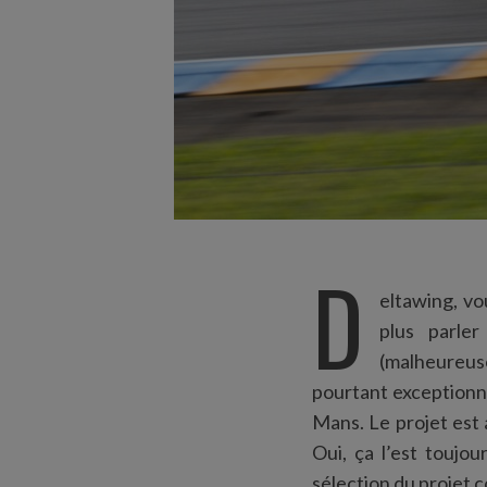
D
eltawing, v
plus parler
(malheureus
pourtant exceptionn
Mans. Le projet est
Oui, ça l’est toujo
sélection du projet 