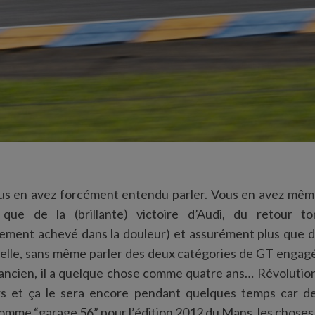
ous en avez forcément entendu parler. Vous en avez mê
 que de la (brillante) victoire d’Audi, du retour t
ement achevé dans la douleur) et assurément plus que 
elle, sans même parler des deux catégories de GT engag
 ancien, il a quelque chose comme quatre ans… Révolution
urs et ça le sera encore pendant quelques temps car de
comme “garage 56” pour l’édition 2012 du Mans, les choses