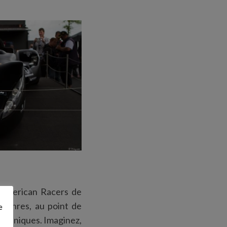
l American Racers de
 genres, au point de
e
es uniques. Imaginez,