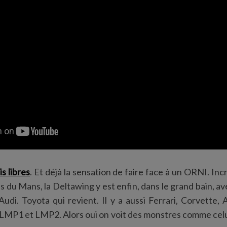
s libres
. Et déjà la sensation de faire face à un ORNI. Inc
du Mans, la Deltawing y est enfin, dans le grand bain, ave
di. Toyota qui revient. Il y a aussi Ferrari, Corvette,
LMP1 et LMP2. Alors oui on voit des monstres comme celui-