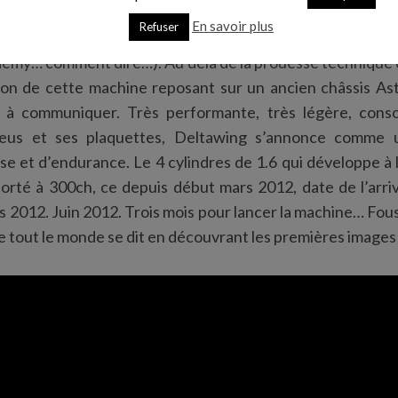
t de taille équivalent à ceux d’une 2CV Citroën ! Dr
En savoir plus
Refuser
ren Cox l’affiche sur son profil Twitter : I AM BATMAN (c
demy… comment dire…). Au delà de la prouesse technique et
tion de cette machine reposant sur un ancien châssis As
 à communiquer. Très performante, très légère, con
neus et ses plaquettes, Deltawing s’annonce comme u
se et d’endurance. Le 4 cylindres de 1.6 qui développe à l
 porté à 300ch, ce depuis début mars 2012, date de l’arr
 2012. Juin 2012. Trois mois pour lancer la machine… Fous 
ue tout le monde se dit en découvrant les premières image