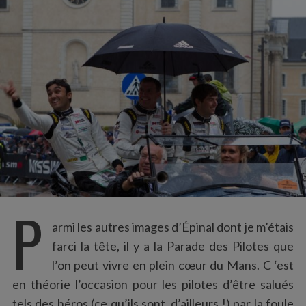
:
P
armi les autres images d’Épinal dont je m’étais
farci la tête, il y a la Parade des Pilotes que
l’on peut vivre en plein cœur du Mans. C ‘est
en théorie l’occasion pour les pilotes d’être salués
tels des héros (ce qu’ils sont, d’ailleurs !) par la foule