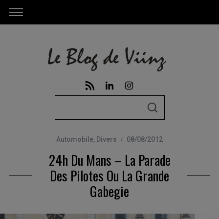
S
S
e
E
A
a
R
C
Automobile
,
Divers
08/08/2012
r
H
24h Du Mans – La Parade
c
h
Des Pilotes Ou La Grande
f
Gabegie
o
r