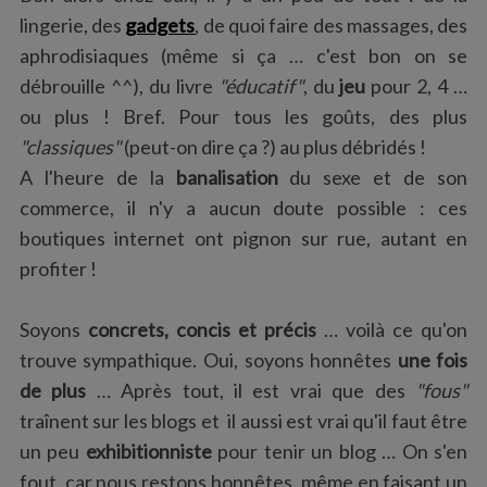
lingerie, des
gadgets
, de quoi faire des massages, des
aphrodisiaques (même si ça … c'est bon on se
débrouille ^^), du livre
"éducatif"
, du
jeu
pour 2, 4 …
ou plus ! Bref. Pour tous les goûts, des plus
"classiques"
(peut-on dire ça ?) au plus débridés !
A l'heure de la
banalisation
du sexe et de son
commerce, il n'y a aucun doute possible : ces
boutiques internet ont pignon sur rue, autant en
profiter !
Soyons
concrets, concis et précis
… voilà ce qu'on
trouve sympathique. Oui, soyons honnêtes
une fois
de plus
… Après tout, il est vrai que des
"fous"
traînent sur les blogs et il aussi est vrai qu'il faut être
un peu
exhibitionniste
pour tenir un blog … On s'en
fout, car nous restons honnêtes, même en faisant un