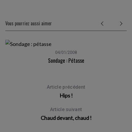
Vous pourriez aussi aimer
04/01/2008
Sondage : Pétasse
S
e
a
r
Article précédent
c
Hips !
h
f
Article suivant
o
Chaud devant, chaud !
r
: