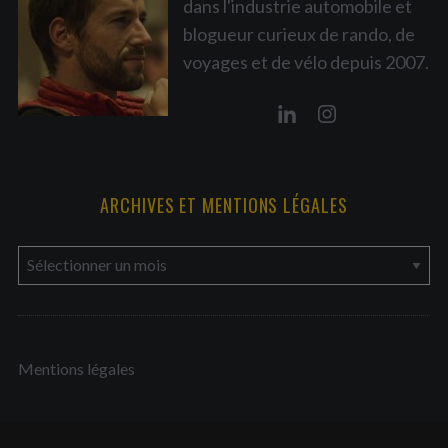
dans l'industrie automobile et
blogueur curieux de rando, de
voyages et de vélo depuis 2007.
ARCHIVES ET MENTIONS LÉGALES
a
r
c
h
Mentions légales
i
v
e