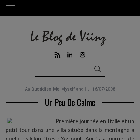
S
S
e
E
A
a
R
C
Au Quotidien
,
Me, Myself and I
16/07/2008
r
H
Un Peu De Calme
c
h
f
Première journée en Italie et un
o
petit tour dans une villa située dans la montagne à
r
quelques kilomètres d’Agropoli. Après la journée de