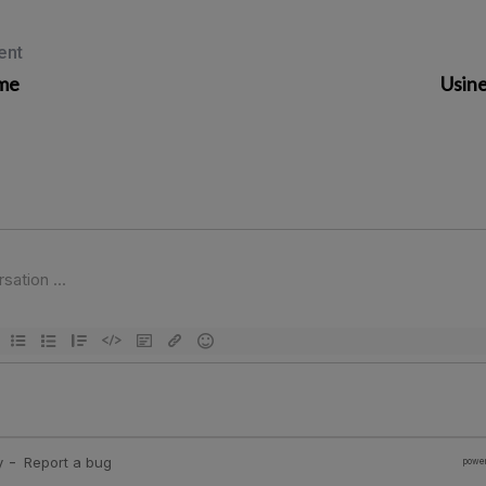
ent
lme
Usine