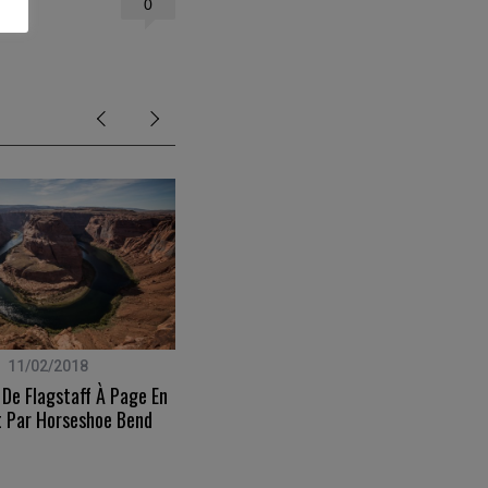
0
11/02/2018
28/04/2010
 De Flagstaff À Page En
Live@Home – Des Vidéos Et Un
 Par Horseshoe Bend
Concept Qui Voient Grand