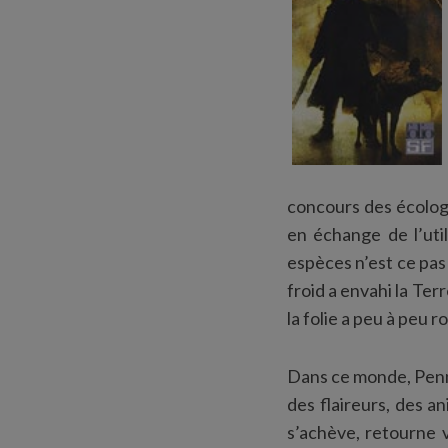
concours des écolog
en échange de l’uti
espèces n’est ce pas 
froid a envahi la Ter
la folie a peu à peu r
Dans ce monde, Pennb
des flaireurs, des a
s’achève, retourne vo