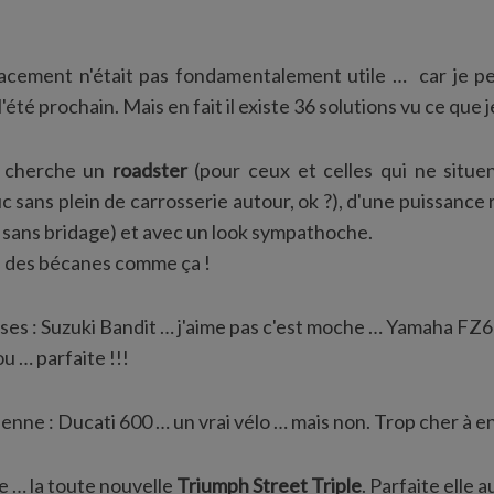
cement n'était pas fondamentalement utile … car je pe
'été prochain. Mais en fait il existe 36 solutions vu ce que 
je cherche un
roadster
(pour ceux et celles qui ne situe
uc sans plein de carrosserie autour, ok ?), d'une puissance
re sans bridage) et avec un look sympathoche.
ein des bécanes comme ça !
ses : Suzuki Bandit … j'aime pas c'est moche … Yamaha FZ6 
u … parfaite !!!
lienne : Ducati 600 … un vrai vélo … mais non. Trop cher à e
e … la toute nouvelle
Triumph Street Triple
. Parfaite elle au