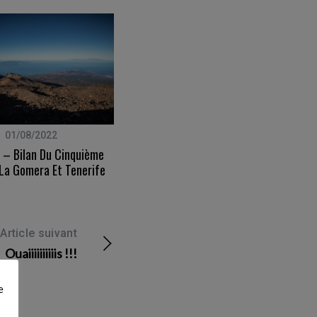
01/08/2022
04/01/2011
 – Bilan Du Cinquième
De Passage À Mulhouse…
 La Gomera Et Tenerife
Article suivant
Ouaiiiiiiiiiis !!!
e