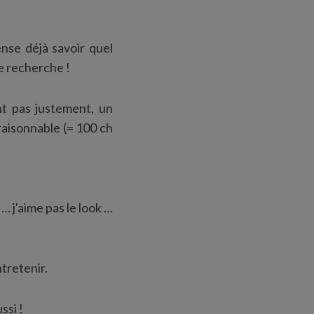
nse déjà savoir quel
je recherche !
nt pas justement, un
 raisonnable (= 100 ch
… j'aime pas le look …
ntretenir.
ssi !