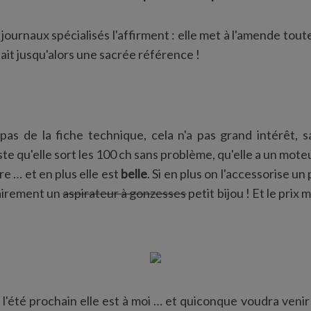
 journaux spécialisés l'affirment : elle met à l'amende tou
ait jusqu'alors une sacrée référence !
pas de la fiche technique, cela n'a pas grand intérêt, 
te qu'elle sort les 100 ch sans problème, qu'elle a un mote
re … et en plus elle est
belle
. Si en plus on l'accessorise un
lairement un
aspirateur à gonzesses
petit bijou ! Et le prix m
n, l'été prochain elle est à moi … et quiconque voudra venir 