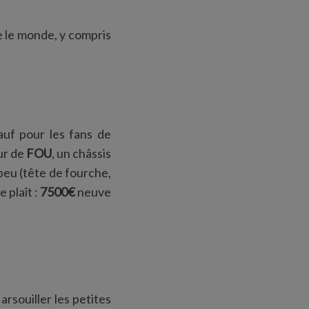
te le monde, y compris
sauf pour les fans de
ur de
FOU
, un châssis
 peu (tête de fourche,
e plaît :
7500€
neuve
arsouiller les petites