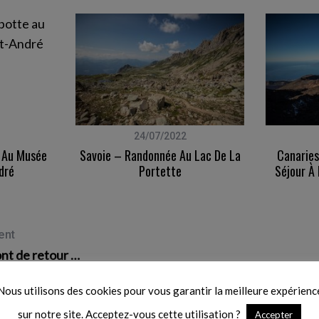
24/07/2022
e Au Musée
Savoie – Randonnée Au Lac De La
Canaries
dré
Portette
Séjour À
ent
nt de retour …
Nous utilisons des cookies pour vous garantir la meilleure expérienc
sur notre site. Acceptez-vous cette utilisation ?
Accepter