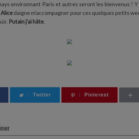
pays environnant Paris et autres seront les bienvenus ! 
i
Alice
daigne m'accompagner pour ces quelques petits wee
sûr.
Putain j'ai hâte
.
Twitter
Pinterest
aimer