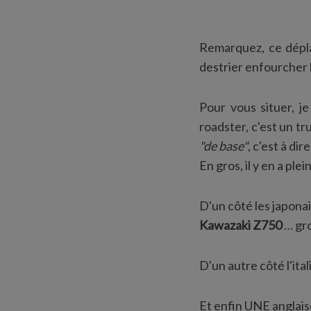
Remarquez, ce dépla
destrier enfourcher l
Pour vous situer, 
roadster, c'est un tr
"de base"
, c'est à di
En gros, il y en a pl
D'un côté les japonai
Kawazaki Z750
… gro
D'un autre côté l'ita
Et enfin UNE anglais