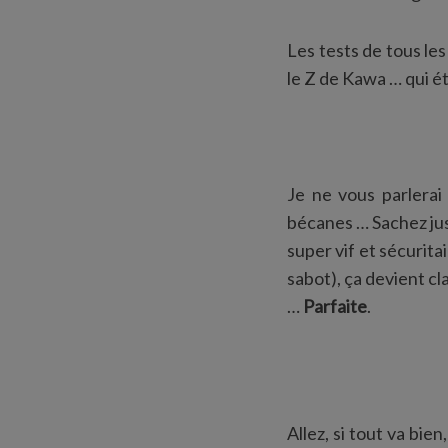
Les tests de tous les
le Z de Kawa … qui ét
Je ne vous parlerai 
bécanes … Sachez jus
super vif et sécuritai
sabot), ça devient c
…
Parfaite
.
Allez, si tout va bie