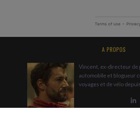
A PROPOS
Vincent, ex-directeur de 
automobile et blogueur c
voyages et de vélo depui
©VIINZ 2007 - 2025