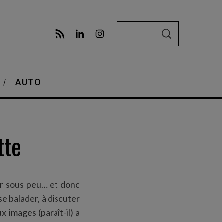
S
S
e
E
A
a
R
C
r
H
AUTO
c
h
f
o
tte
r
:
our sous peu… et donc
se balader, à discuter
x images (paraît-il) a