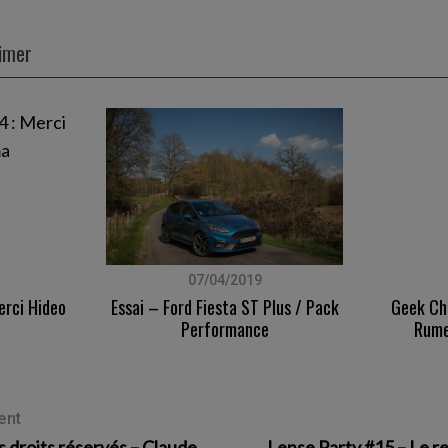
aimer
07/04/2019
erci Hideo
Essai – Ford Fiesta ST Plus / Pack
Geek Ch
Performance
Rume
ent
 droits réservés – Claude
Lense Party #15 – Le re