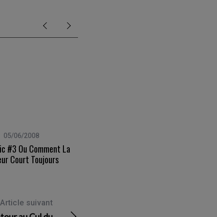
05/06/2008
30/05/2009
ic #3 Ou Comment La
Stan Smith – Les Participations !
ur Court Toujours
Article suivant
tour au Cul du