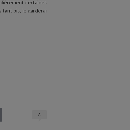
culièrement certaines
tant pis, je garderai
8