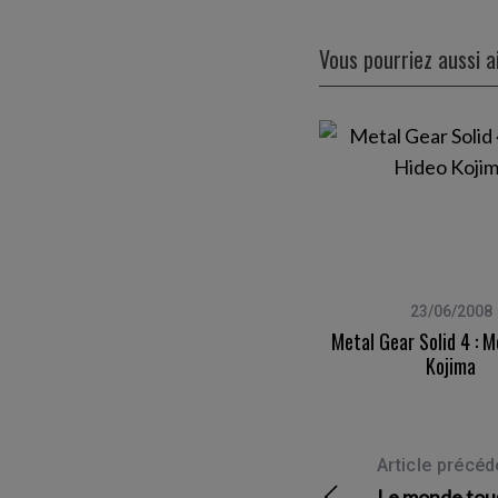
Vous pourriez aussi 
24/09/2008
23/06/2008
Armes Du Méta Baron Et Ultime
Metal Gear Solid 4 : M
Chimère
Kojima
Article précéd
Le monde tous