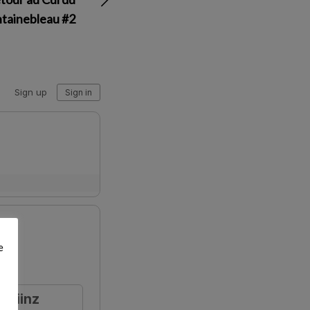
ntainebleau #2
e